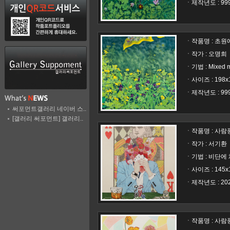
ㆍ제작년도 : 99
ㆍ작품명 :
초원에
ㆍ작가 : 오명희
ㆍ기법 : Mixed 
ㆍ사이즈 : 198x
ㆍ제작년도 : 99
써포먼트갤러리 네이버 스..
[갤러리 써포먼트] 갤러리..
ㆍ작품명 :
사람풍경
ㆍ작가 : 서기환
ㆍ기법 : 비단에
ㆍ사이즈 : 145x1
ㆍ제작년도 : 20
ㆍ작품명 :
사람풍경