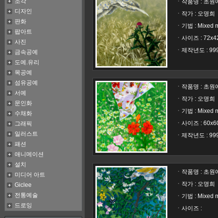
조각
ㆍ작품명 :
초원에
디자인
ㆍ작가 : 오명희
판화
ㆍ기법 : Mixed 
팝아트
ㆍ사이즈 : 72x4
사진
ㆍ제작년도 : 99
금속공예
도예.유리
목공예
섬유공예
ㆍ작품명 :
초원에
서예
ㆍ작가 : 오명희
문인화
ㆍ기법 : Mixed 
수채화
ㆍ사이즈 : 60x6
그래픽
일러스트
ㆍ제작년도 : 99
패션
애니메이션
설치
ㆍ작품명 :
초원에
미디어 아트
ㆍ작가 : 오명희
Giclee
전통예술
ㆍ기법 : Mixed m
드로잉
ㆍ사이즈 :