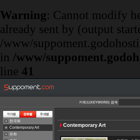
Warning
: Cannot modify he
already sent by (output start
/www/suppoment.godohostin
in
/www/suppoment.godoho
line
41
키워드(KEYWORD) 검색
한국화
Contemporary Art
Contemporary Art
유화