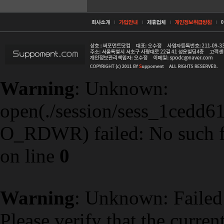
Warning
: Unknown:
open(./session/sess_1cedd
O_RDWR) failed: No such fil
on line
0
Warning
: Unknown: Failed t
Please verify that the curren