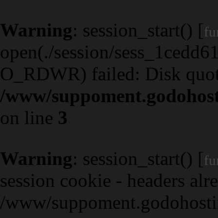
Warning
: session_start() [
fu
open(./session/sess_1cedd
O_RDWR) failed: Disk quot
/www/suppoment.godohost
on line
3
Warning
: session_start() [
fu
session cookie - headers alre
/www/suppoment.godohostin